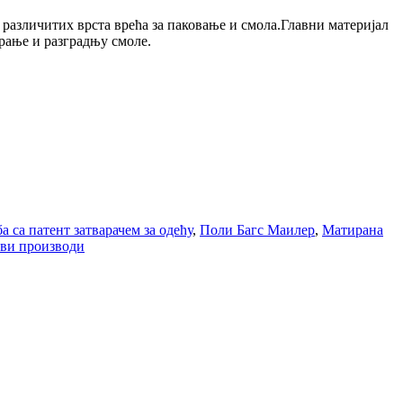
азличитих врста врећа за паковање и смола.Главни материјал
рање и разградњу смоле.
а са патент затварачем за одећу
,
Поли Багс Маилер
,
Матирана
ви производи