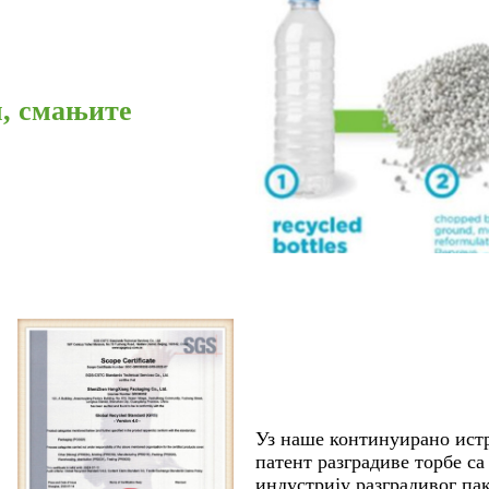
, смањите
Уз наше континуирано истр
патент разградиве торбе са 
индустрију разградивог па