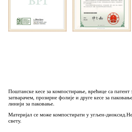
Поштанске кесе за компостирање, врећице са патент 
затварачем, прозирне фолије и друге кесе за паковање
линији за паковање.
Материјал се може компостирати у угљен-диоксид.Н
свету.