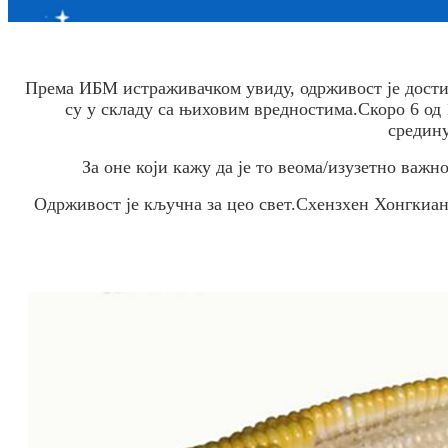
Према ИБМ истраживачком увиду, одрживост је достиг
су у складу са њиховим вредностима.Скоро 6 од
средину
За оне који кажу да је то веома/изузетно важ
Одрживост је кључна за цео свет.Схензхен Хонгкиа