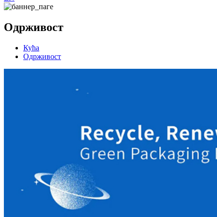
Одрживост
Кућа
Одрживост