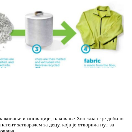
аживање и иновације, паковање Хонгкианг је добило
патент затварачем за децу, која је отворила пут за
ковања.