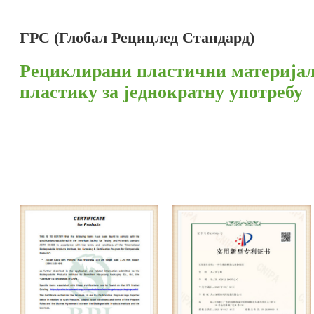
ГРС (Глобал Рецицлед Стандард)
Рециклирани пластични материјал
пластику за једнократну употребу