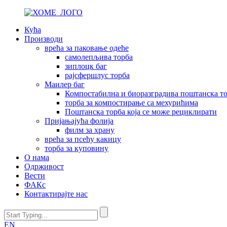
Кућа
Производи
врећа за паковање одеће
самолепљива торба
зиплоцк баг
рајсфершлус торба
Маилер баг
Компостабилна и биоразградива поштанска т
торба за компостирање са мехурићима
Поштанска торба која се може рециклирати
Пријањајућа фолија
филм за храну
врећа за псећу какицу
торба за куповину
О нама
Одрживост
Вести
ФАКс
Контактирајте нас
EN