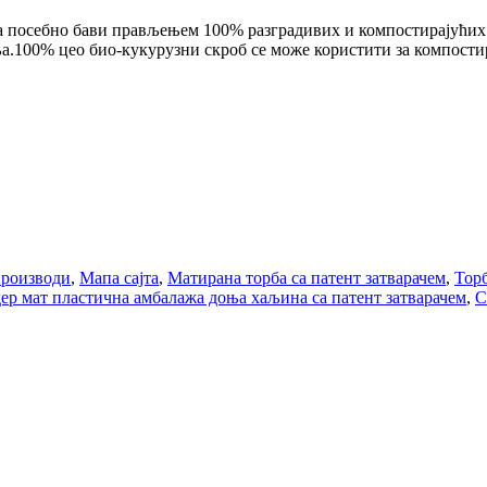
 посебно бави прављењем 100% разградивих и компостирајућих р
ња.100% цео био-кукурузни скроб се може користити за компости
производи
,
Мапа сајта
,
Матирана торба са патент затварачем
,
Торб
ер мат пластична амбалажа доња хаљина са патент затварачем
,
С