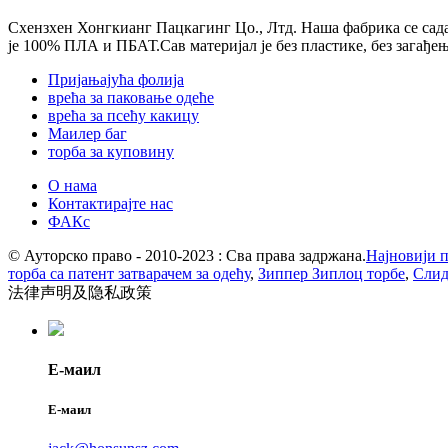
Схензхен Хонгкианг Пацкагинг Цо., Лтд. Наша фабрика се сада
је 100% ПЛА и ПБАТ.Сав материјал је без пластике, без загађе
Пријањајућа фолија
врећа за паковање одеће
врећа за псећу какицу
Маилер баг
торба за куповину
О нама
Контактирајте нас
ФАКс
© Ауторско право - 2010-2023 : Сва права задржана.
Најновији 
торба са патент затварачем за одећу
,
Зиппер Зиплоц торбе
,
Слид
法律声明及隐私政策
Е-маил
Е-маил