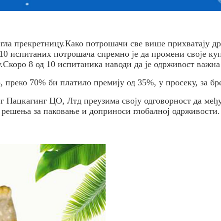
ла прекретницу.Како потрошачи све више прихватају др
 10 испитаних потрошача спремно је да промени своје ку
.Скоро 8 од 10 испитаника наводи да је одрживост важна
но, преко 70% би платило премију од 35%, у просеку, за б
нг Пацкагинг ЦО, Лтд преузима своју одговорност да м
решења за паковање и доприноси глобалној одрживости.