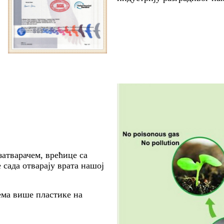
затварачем, врећице са
 сада отварају врата нашој
ема више пластике на