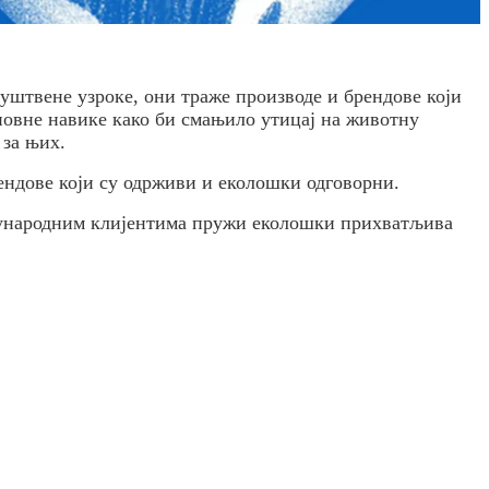
уштвене узроке, они траже производе и брендове који
повне навике како би смањило утицај на животну
 за њих.
рендове који су одрживи и еколошки одговорни.
еђународним клијентима пружи еколошки прихватљива