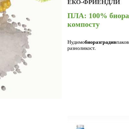
ЕКО-ФРИЕНДЛИ
ПЛА: 100% биораз
компосту
Нудимо
биоразградив
паков
разноликост.