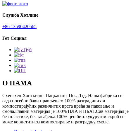
Служба Хотлине
+86 13590420565
Гет Социал
О НАМА
Схензхен Хонгкианг Пацкагинг Цо., Лтд. Наша фабрика се
сада посебно бави прављењем 100% разградивих и
компостирајућих различитих врста врећа за паковање и
смола.Главни материјал је 100% ПЛА и ПБАТ.Сав материјал је
без пластике, без загађења.100% цео био-кукурузни скроб се
може користити за компостирање и разградњу смоле.