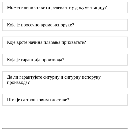
Можете ли доставити релевантну документацију?
Које је просечно време испоруке?
Које врсте начина плаћања прихватате?
Која је гаранција производа?
Да ли гарантујете сигурну и сигурну испоруку
производа?
Шта је са трошковима доставе?