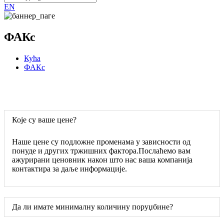
EN
ФАКс
Кућа
ФАКс
Које су ваше цене?
Наше цене су подложне променама у зависности од
понуде и других тржишних фактора.Послаћемо вам
ажурирани ценовник након што нас ваша компанија
контактира за даље информације.
Да ли имате минималну количину поруџбине?