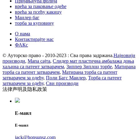
Пријањајућа фолија
врећа за паковање одеће
врећа за псећу какицу
Маилер баг
торба за куповину
О нама
Контактирајте нас
ФАКс
© Ауторско право - 2010-2023 : Сва права задржана.
Најновији
производи
,
Мапа сајта
,
Слидер мат пластична амбалажа доња
хаљина са патент затварачем
,
Зиппер Зиплоц торбе
,
Матирана
торба са патент затварачем
,
Матирана торба са патент
затварачем за одећу
,
Поли Багс Маилер
,
Торба са патент
затварачем за одећу
,
Сви производи
法律声明及隐私政策
Е-маил
Е-маил
jack@honsunsz.com