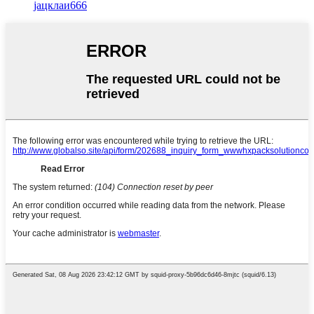
јацклаи666