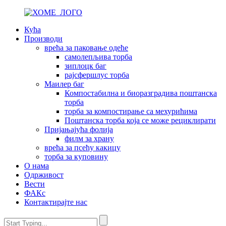
Кућа
Производи
врећа за паковање одеће
самолепљива торба
зиплоцк баг
рајсфершлус торба
Маилер баг
Компостабилна и биоразградива поштанска
торба
торба за компостирање са мехурићима
Поштанска торба која се може рециклирати
Пријањајућа фолија
филм за храну
врећа за псећу какицу
торба за куповину
О нама
Одрживост
Вести
ФАКс
Контактирајте нас