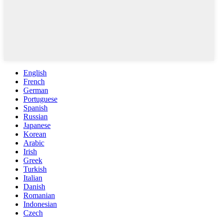
English
French
German
Portuguese
Spanish
Russian
Japanese
Korean
Arabic
Irish
Greek
Turkish
Italian
Danish
Romanian
Indonesian
Czech