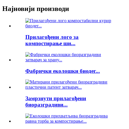
Најновији производи
Прилагођени лого за
компостирање ши...
Фабрички еколошки биодег...
Замрзнути прилагођени
биоразградиви...