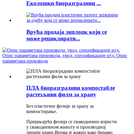
Еколошки биоразградиви ...
Врућа продаја зиплоцк који се
може рециклирати...
ПЛА биоразградиви компостабле
растезљиви филм за храну
Без пластичне фолије за храну за
компостирање.
Пријањајућа фолија се свакодневно користи
у свакодневном животу и производној
линији хране.Веома је важно како бирамо