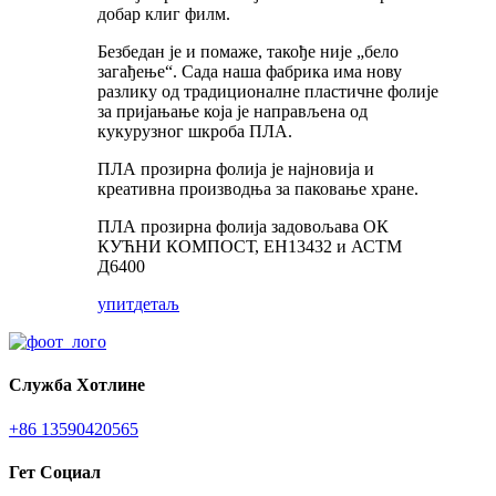
добар клиг филм.
Безбедан је и помаже, такође није „бело
загађење“. Сада наша фабрика има нову
разлику од традиционалне пластичне фолије
за пријањање која је направљена од
кукурузног шкроба ПЛА.
ПЛА прозирна фолија је најновија и
креативна производња за паковање хране.
ПЛА прозирна фолија задовољава ОК
КУЋНИ КОМПОСТ, ЕН13432 и АСТМ
Д6400
упит
детаљ
Служба Хотлине
+86 13590420565
Гет Социал