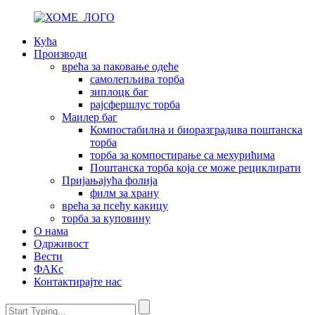
Кућа
Производи
врећа за паковање одеће
самолепљива торба
зиплоцк баг
рајсфершлус торба
Маилер баг
Компостабилна и биоразградива поштанска
торба
торба за компостирање са мехурићима
Поштанска торба која се може рециклирати
Пријањајућа фолија
филм за храну
врећа за псећу какицу
торба за куповину
О нама
Одрживост
Вести
ФАКс
Контактирајте нас