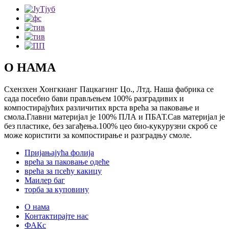
О НАМА
Схензхен Хонгкианг Пацкагинг Цо., Лтд. Наша фабрика се
сада посебно бави прављењем 100% разградивих и
компостирајућих различитих врста врећа за паковање и
смола.Главни материјал је 100% ПЛА и ПБАТ.Сав материјал је
без пластике, без загађења.100% цео био-кукурузни скроб се
може користити за компостирање и разградњу смоле.
Пријањајућа фолија
врећа за паковање одеће
врећа за псећу какицу
Маилер баг
торба за куповину
О нама
Контактирајте нас
ФАКс