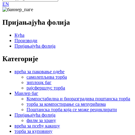
EN
Пријањајућа фолија
Кућа
Производи
Пријањајућа фолија
Категорије
врећа за паковање одеће
самолепљива торба
зиплоцк баг
рајсфершлус торба
Маилер баг
Компостабилна и биоразградива поштанска торба
торба за компостирање са мехурићима
Поштанска торба која се може рециклирати
Пријањајућа фолија
филм за храну
врећа за псећу какицу
торба за куповину