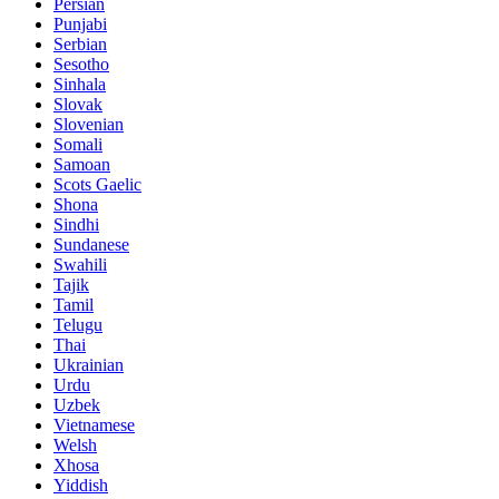
Persian
Punjabi
Serbian
Sesotho
Sinhala
Slovak
Slovenian
Somali
Samoan
Scots Gaelic
Shona
Sindhi
Sundanese
Swahili
Tajik
Tamil
Telugu
Thai
Ukrainian
Urdu
Uzbek
Vietnamese
Welsh
Xhosa
Yiddish