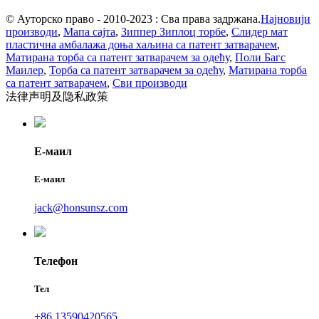
© Ауторско право - 2010-2023 : Сва права задржана.
Најновији
производи
,
Мапа сајта
,
Зиппер Зиплоц торбе
,
Слидер мат
пластична амбалажа доња хаљина са патент затварачем
,
Матирана торба са патент затварачем за одећу
,
Поли Багс
Маилер
,
Торба са патент затварачем за одећу
,
Матирана торба
са патент затварачем
,
Сви производи
法律声明及隐私政策
Е-маил
Е-маил
jack@honsunsz.com
Телефон
Тел
+86 13590420565