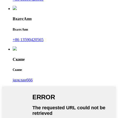
ВхатсАпп
ВхатсАпп
+86 13590420565
Скипе
Скипе
јацклаи666